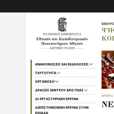
Skip to main navigation
Skip to main content
Skip to page footer
ΚΕΝΤΡΟ
ΨΗ
ΚΟ
ΑΝΑΚΟΙΝΩΣΕΙΣ ΚΑΙ ΕΚΔΗΛΩΣΕΙΣ
ΤΑΥΤΟΤΗΤΑ
ΟΡΓΑΝΩΣΗ
ΔΡΑΣΕΙΣ ΚΕΝΤΡΟΥ ΑΡΙΣΤΕΙΑΣ
ΑΡΧΙΚΗ
»
ΔΙ-ΕΡΓΑΣΤΗΡΙΑΚΗ ΕΡΕΥΝΑ
ΝΕ
ΔΙΕΠΙΣΤΗΜΟΝΙΚΗ ΕΡΕΥΝΑ ΣΤΗΝ
ΕΛΛΑΔΑ