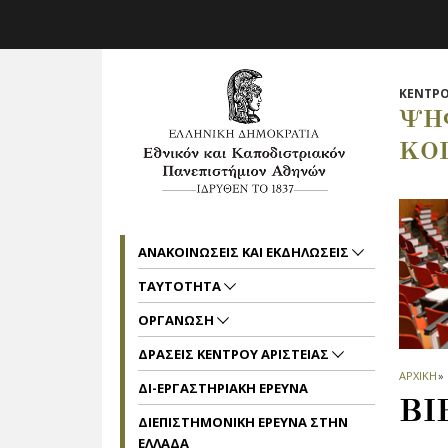
Skip to main navigation
Skip to main content
Skip to page footer
ΚΕΝΤΡΟ
ΨΗ
ΚΟ
ΑΝΑΚΟΙΝΩΣΕΙΣ ΚΑΙ ΕΚΔΗΛΩΣΕΙΣ
ΤΑΥΤΟΤΗΤΑ
ΟΡΓΑΝΩΣΗ
ΔΡΑΣΕΙΣ ΚΕΝΤΡΟΥ ΑΡΙΣΤΕΙΑΣ
ΑΡΧΙΚΗ
»
ΔΙ-ΕΡΓΑΣΤΗΡΙΑΚΗ ΕΡΕΥΝΑ
ΒΙ
ΔΙΕΠΙΣΤΗΜΟΝΙΚΗ ΕΡΕΥΝΑ ΣΤΗΝ
ΕΛΛΑΔΑ